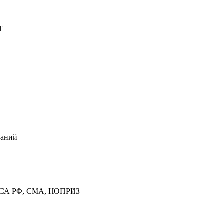
Т
таний
лен СА РФ, СМА, НОПРИЗ